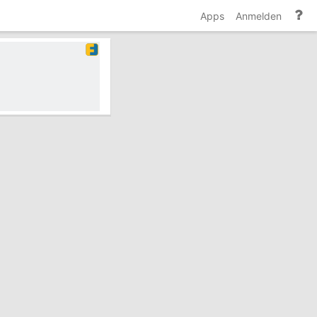
Hi
Apps
Anmelden
un
Do