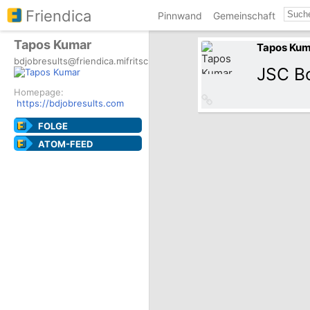
Friendica
Pinnwand
Gemeinschaft
Tapos Kumar
Tapos Kum
bdjobresults@friendica.mifritscher.de
JSC Bo
Homepage:
Link
https://bdjobresults.com
zum
Originalbeitrag
FOLGE
ATOM-FEED