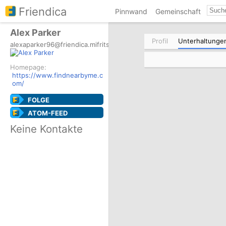
Friendica
Pinnwand
Gemeinschaft
Alex Parker
Profil
Unterhaltunge
alexaparker96@friendica.mifritscher.de
Homepage:
https://www.findnearbyme.c
om/
FOLGE
ATOM-FEED
Keine Kontakte