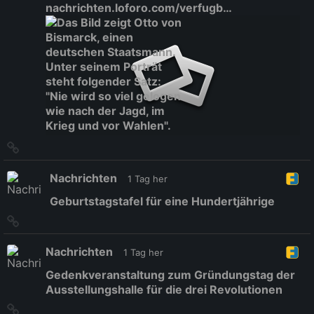
nachrichten.loforo.com/verfugb…
Link
zum
Originalbeitrag
Nachrichten
1 Tag her
Geburtstagstafel für eine Hundertjährige
Link
zum
Originalbeitrag
Nachrichten
1 Tag her
Gedenkveranstaltung zum Gründungstag der
Ausstellungshalle für die drei Revolutionen
Link