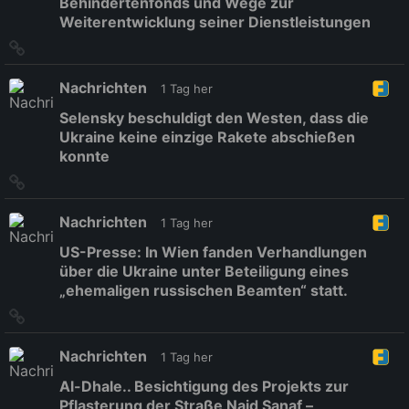
Behindertenfonds und Wege zur
Weiterentwicklung seiner Dienstleistungen
Link
zum
Originalbeitrag
Nachrichten
1 Tag her
Selensky beschuldigt den Westen, dass die
Ukraine keine einzige Rakete abschießen
konnte
Link
zum
Originalbeitrag
Nachrichten
1 Tag her
US-Presse: In Wien fanden Verhandlungen
über die Ukraine unter Beteiligung eines
„ehemaligen russischen Beamten“ statt.
Link
zum
Originalbeitrag
Nachrichten
1 Tag her
Al-Dhale.. Besichtigung des Projekts zur
Pflasterung der Straße Najd Sanaf –