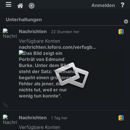
mobile Ansicht umschalten
Hi
Pinnwand
Anmelden
un
Do
Unterhaltungen
Nachrichten
22 Stunden her
Verfügbare Konten
nachrichten.loforo.com/verfugb…
Link
zum
Originalbeitrag
Nachrichten
1 Tag her
Verfügbare Konten