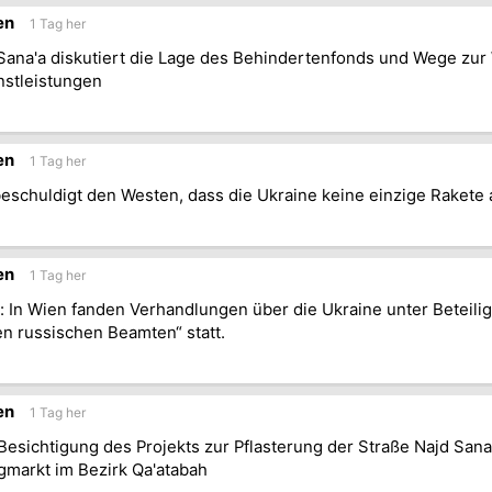
en
1 Tag her
 Sana'a diskutiert die Lage des Behindertenfonds und Wege zur
nstleistungen
en
1 Tag her
eschuldigt den Westen, dass die Ukraine keine einzige Rakete
en
1 Tag her
 In Wien fanden Verhandlungen über die Ukraine unter Beteili
n russischen Beamten“ statt.
en
1 Tag her
 Besichtigung des Projekts zur Pflasterung der Straße Najd Sana
markt im Bezirk Qa'atabah