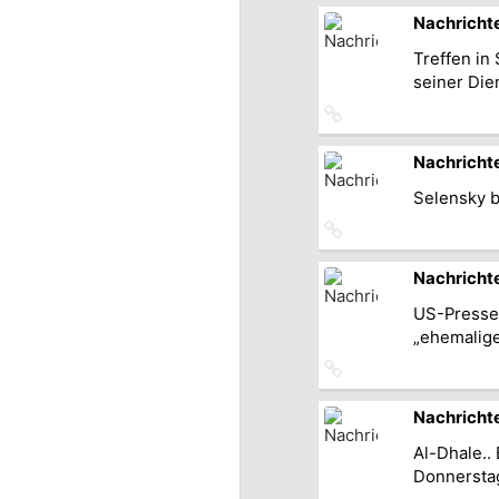
Originalbeitrag
Nachricht
Treffen in
seiner Die
Link
zum
Originalbeitrag
Nachricht
Selensky b
Link
zum
Originalbeitrag
Nachricht
US-Presse:
„ehemalige
Link
zum
Originalbeitrag
Nachricht
Al-Dhale..
Donnerstag