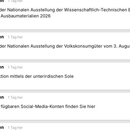
en
1 Tag her
der Nationalen Ausstellung der Wissenschaftlich-Technischen E
 Ausbaumaterialien 2026
en
1 Tag her
der Nationalen Ausstellung der Volkskonsumgüter vom 3. Augu
en
1 Tag her
tion mittels der unterirdischen Sole
en
1 Tag her
fügbaren Social-Media-Konten finden Sie hier
en
1 Tag her