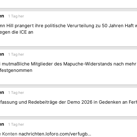
en
1 Tag her
n Hill prangert ihre politische Verurteilung zu 50 Jahren Haft
gen die ICE an
en
1 Tag her
i mutmaßliche Mitglieder des Mapuche-Widerstands nach mehr a
t festgenommen
en
1 Tag her
assung und Redebeiträge der Demo 2026 in Gedenken an Fer
en
1 Tag her
e Konten
nachrichten.loforo.com/verfugb…