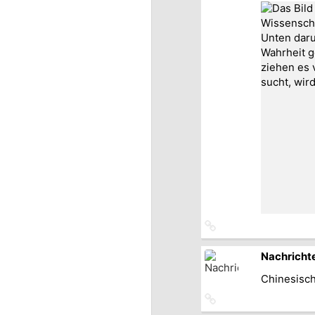
Link
zum
Originalbeitrag
Nachricht
Chinesisch
Link
zum