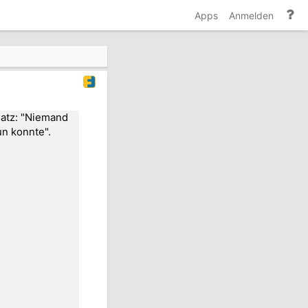
Hi
Apps
Anmelden
un
Do