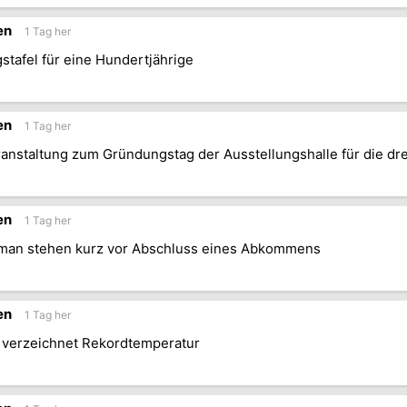
en
1 Tag her
stafel für eine Hundertjährige
en
1 Tag her
nstaltung zum Gründungstag der Ausstellungshalle für die dre
en
1 Tag her
Oman stehen kurz vor Abschluss eines Abkommens
en
1 Tag her
 verzeichnet Rekordtemperatur