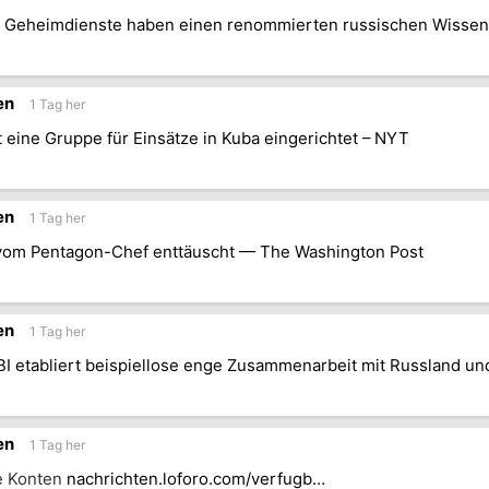
e Geheimdienste haben einen renommierten russischen Wissensc
en
1 Tag her
t eine Gruppe für Einsätze in Kuba eingerichtet – NYT
en
1 Tag her
vom Pentagon-Chef enttäuscht — The Washington Post
en
1 Tag her
BI etabliert beispiellose enge Zusammenarbeit mit Russland un
en
1 Tag her
e Konten
nachrichten.loforo.com/verfugb…