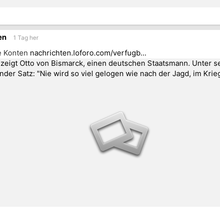
en
1 Tag her
e Konten
nachrichten.loforo.com/verfugb…