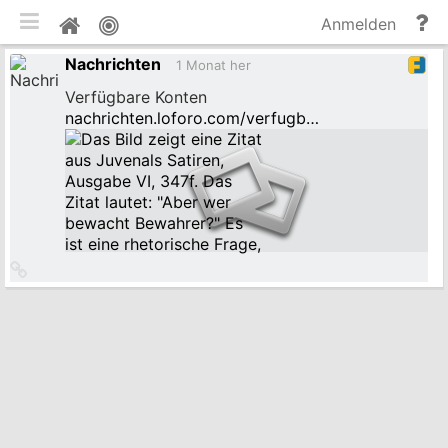
mobile Ansicht umschalten
Hi
Pinnwand
Anmelden
un
Nachrichten
Do
1 Monat her
Verfügbare Konten
nachrichten.loforo.com/verfugb…
Link
zum
Originalbeitrag