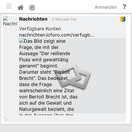
mobile Ansicht umschalten
Hi
Pinnwand
Anmelden
un
Nachrichten
Do
2 Monate her
Verfügbare Konten
nachrichten.loforo.com/verfugb…
Link
zum
Originalbeitrag