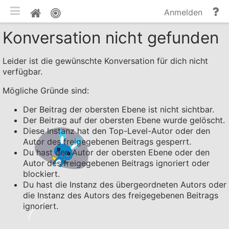
mobile Ansicht umschalten
Hi
Pinnwand
Anmelden
un
Konversation nicht gefunden
Do
Leider ist die gewünschte Konversation für dich nicht
verfügbar.
Mögliche Gründe sind:
Der Beitrag der obersten Ebene ist nicht sichtbar.
Der Beitrag auf der obersten Ebene wurde gelöscht.
Diese Instanz hat den Top-Level-Autor oder den
Autor des freigegebenen Beitrags gesperrt.
Du hast den Autor der obersten Ebene oder den
Autor des freigegebenen Beitrags ignoriert oder
blockiert.
Du hast die Instanz des übergeordneten Autors oder
die Instanz des Autors des freigegebenen Beitrags
ignoriert.