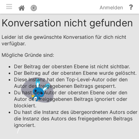
mobile Ansicht umschalten
Hi
Pinnwand
Anmelden
un
Konversation nicht gefunden
Do
Leider ist die gewünschte Konversation für dich nicht
verfügbar.
Mögliche Gründe sind:
Der Beitrag der obersten Ebene ist nicht sichtbar.
Der Beitrag auf der obersten Ebene wurde gelöscht.
Diese Instanz hat den Top-Level-Autor oder den
Autor des freigegebenen Beitrags gesperrt.
Du hast den Autor der obersten Ebene oder den
Autor des freigegebenen Beitrags ignoriert oder
blockiert.
Du hast die Instanz des übergeordneten Autors oder
die Instanz des Autors des freigegebenen Beitrags
ignoriert.