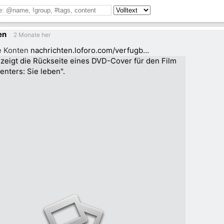
en
2 Monate her
e Konten
nachrichten.loforo.com/verfugb…