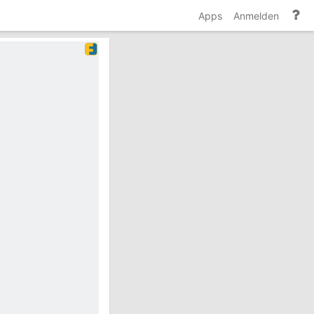
Hi
Apps
Anmelden
un
Do