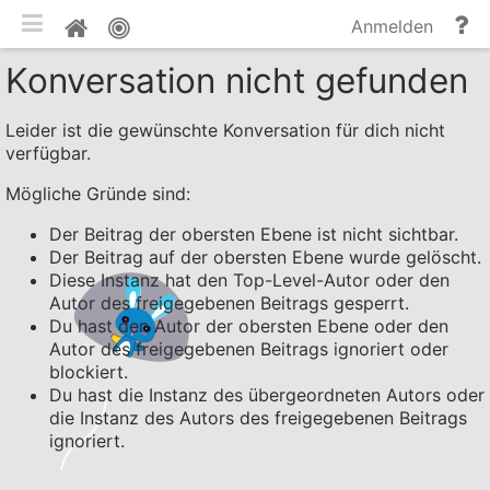
mobile Ansicht umschalten
Hi
Pinnwand
Anmelden
un
Konversation nicht gefunden
Do
Leider ist die gewünschte Konversation für dich nicht
verfügbar.
Mögliche Gründe sind:
Der Beitrag der obersten Ebene ist nicht sichtbar.
Der Beitrag auf der obersten Ebene wurde gelöscht.
Diese Instanz hat den Top-Level-Autor oder den
Autor des freigegebenen Beitrags gesperrt.
Du hast den Autor der obersten Ebene oder den
Autor des freigegebenen Beitrags ignoriert oder
blockiert.
Du hast die Instanz des übergeordneten Autors oder
die Instanz des Autors des freigegebenen Beitrags
ignoriert.