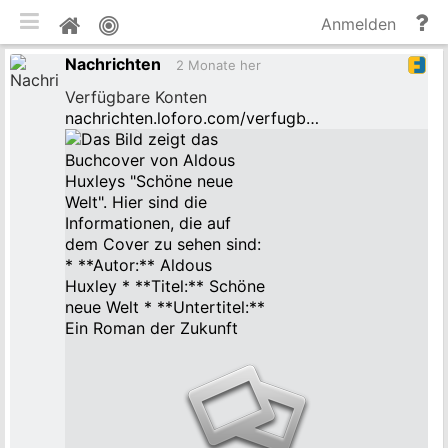
mobile Ansicht umschalten
Hi
Pinnwand
Anmelden
un
Nachrichten
Do
2 Monate her
Verfügbare Konten
nachrichten.loforo.com/verfugb…