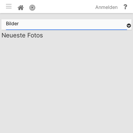
mobile Ansicht umschalten
Hi
Pinnwand
Anmelden
un
Do
Bilder
Neueste Fotos