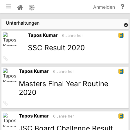
mobile Ansicht umschalten
Hi
Pinnwand
Anmelden
un
Do
Unterhaltungen
Tapos Kumar
6 Jahre her
SSC Result 2020
Link
zum
Originalbeitrag
Tapos Kumar
6 Jahre her
Masters Final Year Routine
2020
Link
zum
Originalbeitrag
Tapos Kumar
6 Jahre her
JSC Board Challenge Result