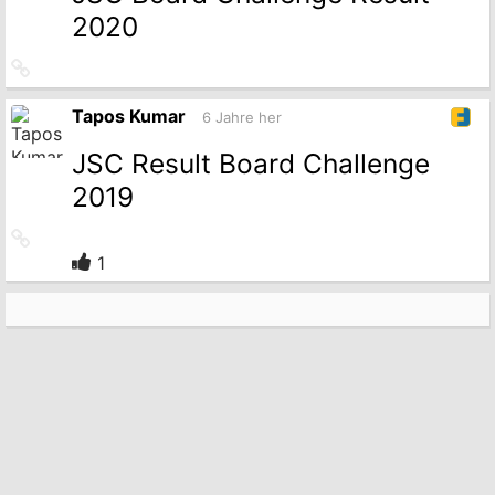
2020
Link
zum
Originalbeitrag
Tapos Kumar
6 Jahre her
JSC Result Board Challenge
2019
Link
zum
1
Originalbeitrag